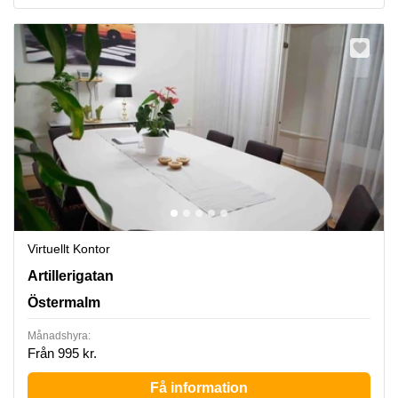
Virtuellt Kontor
Artillerigatan 6, Östermalm
Artillerigatan
Östermalm
Månadshyra:
Från 995 kr.
Få information