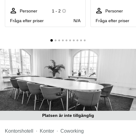
Coworking
Virtuellt
Sollentuna
Östermalm
kontor
Personer
1 - 2
Personer
Vasastan
Kontor
Fråga efter priser
N/A
Fråga efter priser
Malmö
Kontorshotell
Huddinge
Lediga
lokaler
Hisingen
Lediga
lokaler
Hägersten
Platsen är inte tillgänglig
Kontorshotell
Kontor
Coworking