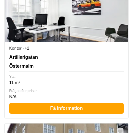
Kontor
+2
Artillerigatan 6, Östermalm
Artillerigatan
Östermalm
Yta:
11 m²
Fråga efter priser:
N/A
Få information