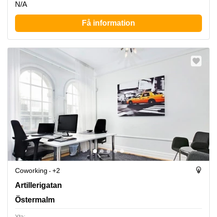
N/A
Få information
Coworking
+2
Artillerigatan 6, Östermalm
Artillerigatan
Östermalm
Yta: