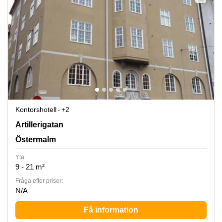
Kontorshotell
+2
Artillerigatan 6, Östermalm
Artillerigatan
Östermalm
Yta:
9 - 21 m²
Fråga efter priser:
N/A
Få information