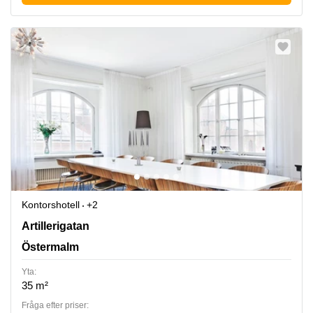
Kontorshotell
+2
Artillerigatan 6, Östermalm
Artillerigatan
Östermalm
Yta:
35 m²
Fråga efter priser: