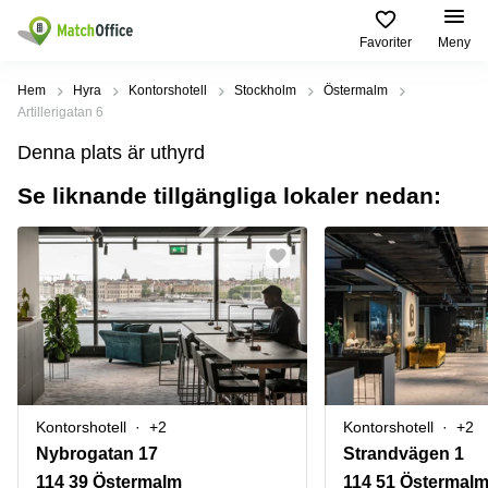
Favoriter
Meny
Hyra / hyra ut
Hem
Hyra
Kontorshotell
Stockholm
Östermalm
Artillerigatan 6
Hjälp
Kategorier
Populära
Populära
Denna plats är uthyrd
Städer
sökningar
Kontor
Se liknande tillgängliga lokaler nedan:
Om oss
Stockholm
Kontorshotell
Kontorshotell
Stockholm
Göteborg
Bli hyresvärd
Coworking
Hyra lokal
space
Malmö
Stockholm
Pris
Lagerlokaler
Uppsala
Kontorshotell
Göteborg
Industrilokaler
Norrköping
Logga in
Coworking
Butikslokaler
Östermalm
Stockholm
Kontorshotell
+2
Kontorshotell
+2
Verkstad
Skåne
Kontorshotell
Nybrogatan 17
Strandvägen 1
Malmö
Mötesrum
Älvsjö
114 39 Östermalm
114 51 Östermal