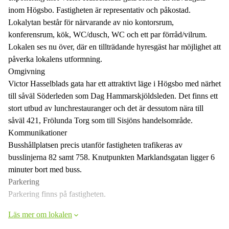
inom Högsbo. Fastigheten är representativ och påkostad.
Lokalytan består för närvarande av nio kontorsrum,
konferensrum, kök, WC/dusch, WC och ett par förråd/vilrum.
Lokalen ses nu över, där en tillträdande hyresgäst har möjlighet att
påverka lokalens utformning.
Omgivning
Victor Hasselblads gata har ett attraktivt läge i Högsbo med närhet
till såväl Söderleden som Dag Hammarskjöldsleden. Det finns ett
stort utbud av lunchrestauranger och det är dessutom nära till
såväl 421, Frölunda Torg som till Sisjöns handelsområde.
Kommunikationer
Busshållplatsen precis utanför fastigheten trafikeras av
busslinjerna 82 samt 758. Knutpunkten Marklandsgatan ligger 6
minuter bort med buss.
Parkering
Parkering finns på fastigheten.
Läs mer om lokalen