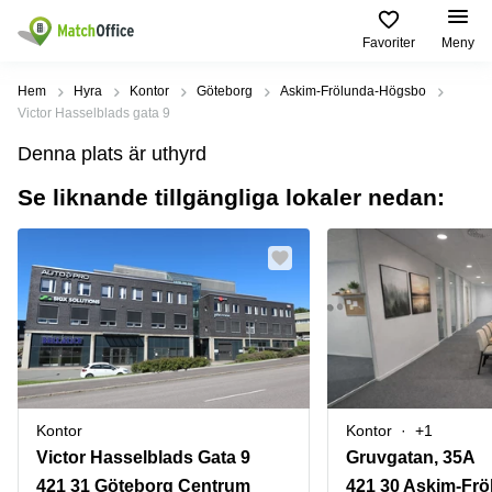
Favoriter
Meny
Hyra / hyra ut
Hem
Hyra
Kontor
Göteborg
Askim-Frölunda-Högsbo
Victor Hasselblads gata 9
Hjälp
Kategorier
Populära
Populära
Denna plats är uthyrd
Städer
sökningar
Kontor
Se liknande tillgängliga lokaler nedan:
Om oss
Stockholm
Kontorshotell
Kontorshotell
Stockholm
Göteborg
Bli hyresvärd
Coworking
Hyra lokal
space
Malmö
Stockholm
Pris
Lagerlokaler
Uppsala
Kontorshotell
Göteborg
Industrilokaler
Norrköping
Logga in
Coworking
Butikslokaler
Östermalm
Stockholm
Kontor
Kontor
+1
Verkstad
Skåne
Kontorshotell
Victor Hasselblads Gata 9
Gruvgatan, 35A
Malmö
Mötesrum
Älvsjö
421 31 Göteborg Centrum