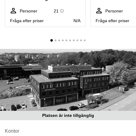
Coworking
Virtuellt
Sollentuna
Östermalm
kontor
Personer
21
Personer
Vasastan
Kontor
Fråga efter priser
N/A
Fråga efter priser
Malmö
Kontorshotell
Huddinge
Lediga
lokaler
Hisingen
Lediga
lokaler
Hägersten
Platsen är inte tillgänglig
Kontor