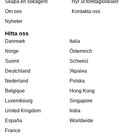
Skapa en sökagent
Hyr ut foretagslokaler
Om oss
Kontakta oss
Nyheter
Hitta oss
Danmark
Italia
Norge
Österreich
Suomi
Schweiz
Deutchland
Україна
Nederland
Polska
Belgique
Hong Kong
Luxembourg
Singapore
United Kingdom
India
España
Worldwide
France