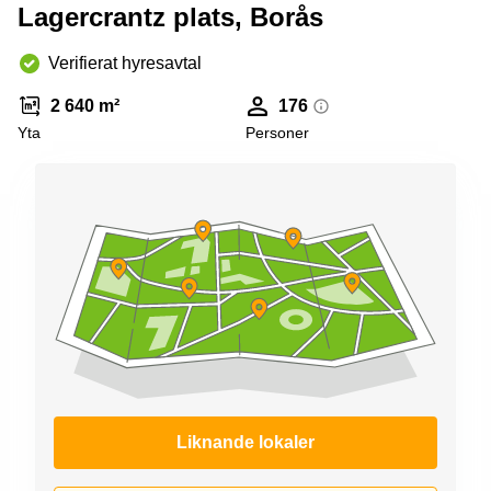
Coworking
Lagercrantz plats, Borås
Virtuellt
Sollentuna
Östermalm
kontor
Vasastan
Kontor
Verifierat hyresavtal
Malmö
2 640 m²
176
Kontorshotell
Yta
Personer
Huddinge
Lediga
lokaler
Hisingen
Lediga
lokaler
Hägersten
Liknande lokaler