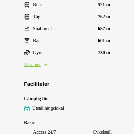
Buss
521 m
Tåg
762 m
Snabbmat
687 m
Bar
601 m
Gym
730 m
Visa mer
Faciliteter
Lämplig för
Utställningslokal
Basic
Access 24/7
Cykelställ