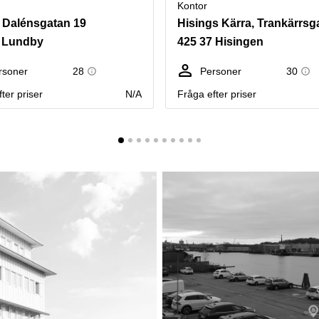
Kontor
 Dalénsgatan 19
Hisings Kärra, Trankärrsg
5 Lundby
425 37 Hisingen
rsoner
28
Personer
30
ter priser
N/A
Fråga efter priser