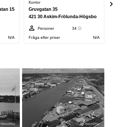
Kontor
Kontor
atan 15
Gruvgatan 35
Sörre
421 30 Askim-Frölunda-Högsbo
418 7
Personer
34
Pe
N/A
Fråga efter priser
N/A
Fråga e