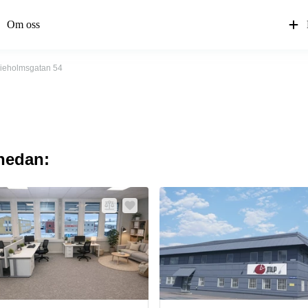
Om oss
ieholmsgatan 54
 nedan: