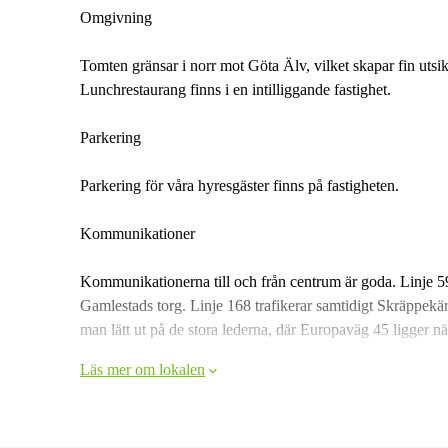
Omgivning
Tomten gränsar i norr mot Göta Älv, vilket skapar fin utsi
Lunchrestaurang finns i en intilliggande fastighet.
Parkering
Parkering för våra hyresgäster finns på fastigheten.
Kommunikationer
Kommunikationerna till och från centrum är goda. Linje 59
Gamlestads torg. Linje 168 trafikerar samtidigt Skräppek
man lätt ut på de stora lederna, där Europaväg 45 ligger n
Läs mer om lokalen