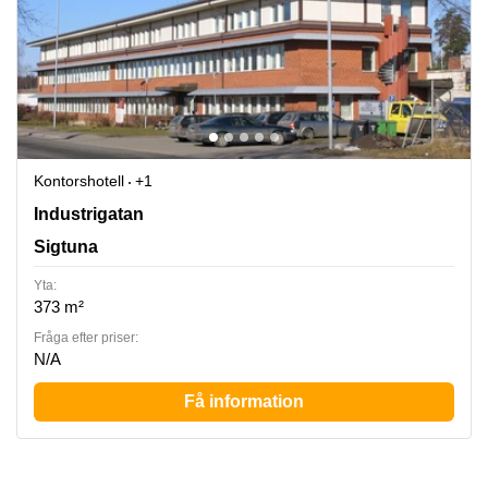
Kontorshotell
+1
Arlandastad, Industrigatan 6, Sigtuna
Industrigatan
Sigtuna
Yta:
373 m²
Fråga efter priser:
N/A
Få information