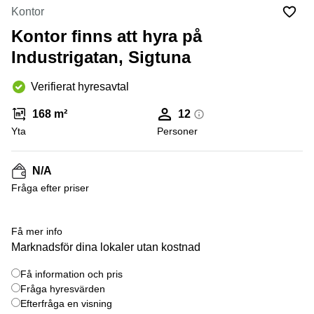
Coworking
Virtuellt
Sollentuna
Kontor
Östermalm
kontor
Kontor finns att hyra på
Vasastan
Kontor
Malmö
Industrigatan, Sigtuna
Kontorshotell
Verifierat hyresavtal
Huddinge
Lediga
168 m²
12
lokaler
Yta
Personer
Hisingen
Lediga
N/A
lokaler
Hägersten
Fråga efter priser
+ 2 bilder
Få mer info
Marknadsför dina lokaler utan kostnad
Få information och pris
Fråga hyresvärden
Efterfråga en visning