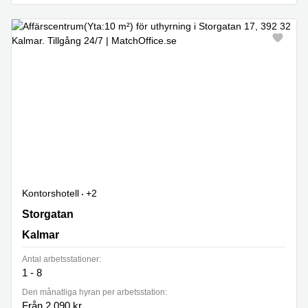
Kontorshotell
+2
Storgatan 17, Kalmar
Storgatan
Kalmar
Antal arbetsstationer:
1 - 8
Den månatliga hyran per arbetsstation:
Från 2 090 kr.