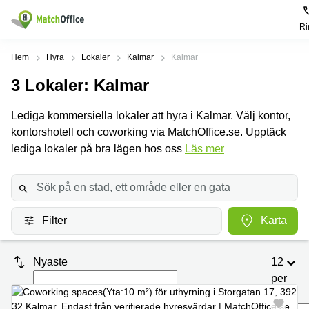
Ri
Hyra / hyra ut
Hem
Hyra
Lokaler
Kalmar
Kalmar
3
Lokaler
: Kalmar
Hjälp
Kategorier
Populära
Populära
Städer
sökningar
Lediga kommersiella lokaler att hyra i Kalmar. Välj kontor,
Kontor
Om oss
kontorshotell och coworking via MatchOffice.se. Upptäck
Stockholm
Kontorshotell
Kontorshotell
Stockholm
lediga lokaler på bra lägen hos oss
Läs mer
Göteborg
Bli hyresvärd
Coworking
Hyra lokal
space
Malmö
Stockholm
Pris
Lagerlokaler
Uppsala
Kontorshotell
Göteborg
Filter
Karta
Industrilokaler
Norrköping
Logga in
Coworking
Butikslokaler
Östermalm
Stockholm
Nyaste
12
Verkstad
Skåne
Kontorshotell
per
Malmö
sida
Mötesrum
Älvsjö