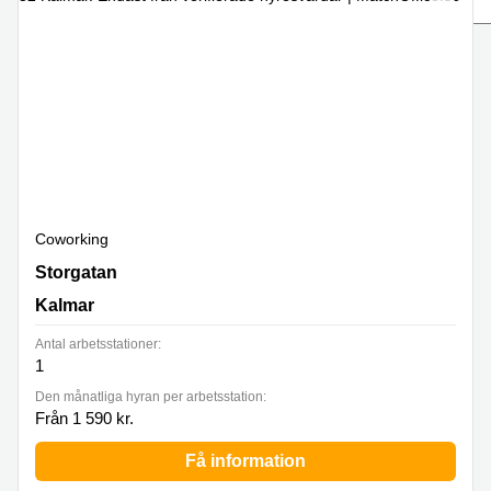
Coworking
Virtuellt
Sollentuna
Östermalm
kontor
Vasastan
Kontor
Malmö
Kontorshotell
Huddinge
Lediga
lokaler
Hisingen
Coworking
Lediga
lokaler
Storgatan 17, Kalmar
Storgatan
Hägersten
Kalmar
Antal arbetsstationer:
1
Den månatliga hyran per arbetsstation:
Från 1 590 kr.
Få information