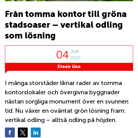
Coworking
Virtuellt
Sollentuna
Östermalm
kontor
Från tomma kontor till gröna
Vasastan
Kontor
stadsoaser – vertikal odling
Malmö
Kontorshotell
som lösning
Huddinge
Lediga
04
JUN
lokaler
2025
Hisingen
Steen Uno
Lediga
lokaler
Hägersten
I många storstäder liknar rader av tomma
kontorslokaler och övergivna byggnader
nästan sorgliga monument över en svunnen
tid. Nu växer en oväntat grön lösning fram:
vertikal odling – alltså odling på höjden.