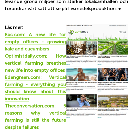
levande gröna miljöer som stärker lokalsamhällen och
förändrar vårt sätt att se på livsmedelsproduktion. ●
Läs mer:
Bbc.com: A new life for
empty offices - growing
kale and cucumbers
Optimistdaily.com: How
vertical farming breathes
new life into empty offices
Edengreen.com: Vertical
farming - everything you
should know about this
innovation
Theconversation.com: 5
reasons why vertical
farming is still the future
despite failures