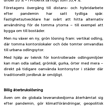
under 20 % – i Phoenix så högt som 33,4 %.
Företagens övergång till distans- och hybridarbete
efter pandemin har satt tydliga spår.
Fastighetsutvecklare har svårt att hitta alternativ
användning för de tomma ytorna – till exempel att
bygga om till bostäder.
Men nu växer en ny, grön lösning fram: vertikal odling,
där tomma kontorslokaler och öde tomter omvandlas
till urbana odlingsytor.
Med hjälp av teknik för kontrollerade odlingsmiljöer
kan man odla sallad, grönkål, gurka, örter med mera –
direkt på tidigare oanvända kontorsytor i städer där
traditionellt jordbruk är omöjligt.
Billig återbrukslösning
Även om de globala leveranskedjorna återhämtat sig
efter pandemin, gör klimatförändringar, geopolitisk