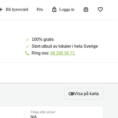
Bli hyresvärd
Pris
Logga in
100% gratis
Stort utbud av lokaler i hela Sverige
Ring oss:
46 288 56 71
Visa på karta
Fråga efter priser:
N/A