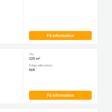
Få information
Yta:
220 m²
Fråga efter priser:
N/A
Få information