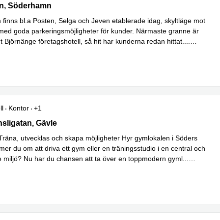
, Granvägen 1, Söderhamn
n, Söderhamn
n finns bl.a Posten, Selga och Jeven etablerade idag, skyltläge mot
ed goda parkeringsmöjligheter för kunder. Närmaste granne är
Björnänge företagshotell, så hit har kunderna redan hittat.
...
ll
Kontor
+1
ligatan 22, Gävle
sligatan, Gävle
Träna, utvecklas och skapa möjligheter Hyr gymlokalen i Söders
er du om att driva ett gym eller en träningsstudio i en central och
e miljö? Nu har du chansen att ta över en toppmodern gyml
...