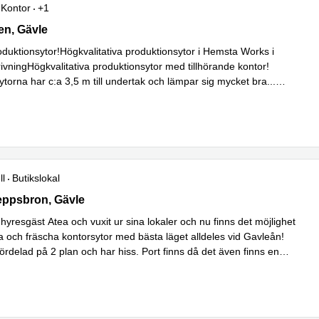
Kontor
+1
lgången 17, Gävle
n, Gävle
oduktionsytor!Högkvalitativa produktionsytor i Hemsta Works i
ivningHögkvalitativa produktionsytor med tillhörande kontor!
ytorna har c:a 3,5 m till undertak och lämpar sig mycket bra
...
ll
Butikslokal
ra Skeppsbron 19, Gävle
eppsbron, Gävle
 hyresgäst Atea och vuxit ur sina lokaler och nu finns det möjlighet
sa och fräscha kontorsytor med bästa läget alldeles vid Gavleån!
ördelad på 2 plan och har hiss. Port finns då det även finns en
s mer