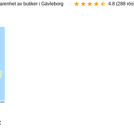
arenhet av ‪butiker‬ i ‪Gävleborg‬
4.8 (288 rös
: