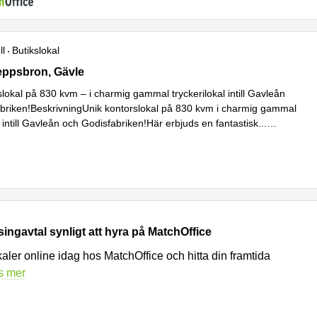
ll
Butikslokal
ra Skeppsbron 17, Gävle
eppsbron, Gävle
lokal på 830 kvm – i charmig gammal tryckerilokal intill Gavleån
briken!BeskrivningUnik kontorslokal på 830 kvm i charmig gammal
l intill Gavleån och Godisfabriken!Här erbjuds en fantastisk
...
asingavtal synligt att hyra på MatchOffice
kaler online idag hos MatchOffice och hitta din framtida
s mer