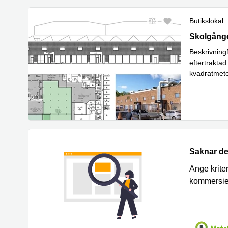
Butikslokal
Skolgången
Skolgånge
Beskrivning
eftertraktad
kvadratmete
Läs mer
Saknar de
Ange kriter
kommersie