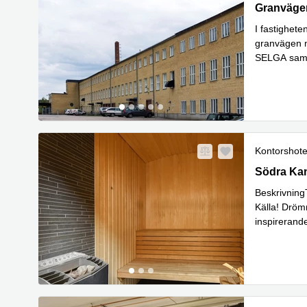
Söderhamn
Granväge
I fastighete
granvägen m
SELGA samt 
Läs mer
Kontorshote
Södra Kans
Södra Kan
Beskrivning
Källa! Drömm
inspirerand
Läs mer