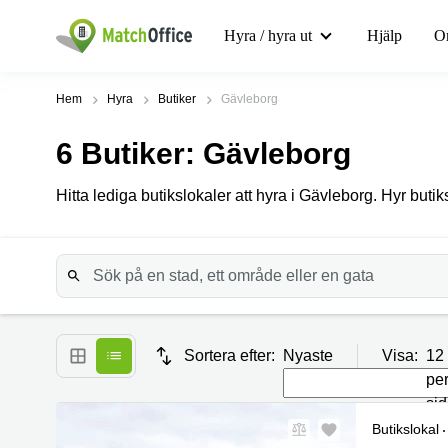
Hyra / hyra ut
Hjälp
O
Hem
Hyra
Butiker
Gävleborg
6
Butiker
: Gävleborg
Hitta lediga butikslokaler att hyra i Gävleborg. Hyr buti
Sortera efter:
Nyaste
Visa:
12
pe
si
Butikslokal