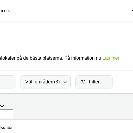
m oss
kslokaler på de bästa platserna. Få information nu
Läs mer
Välj områden
(3)
Filter
r
da
Kontor