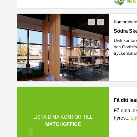
Kontorshote
Gävle, Söd
Södra Sk
Unik kontors
och Godisfa
tryckeriloka
Läs mer
Få ditt le
Få dina lo
LISTA DINA KONTOR TILL
hyres
...
Lä
MATCHOFFICE