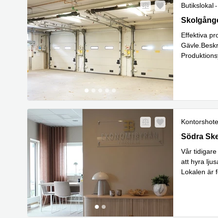
Butikslokal
Gävle, Sko
Skolgånge
Effektiva pr
Gävle.Beskr
Produktions
Läs mer
Kontorshote
Gävle, Söd
Södra Sk
Vår tidigare
att hyra lju
Lokalen är f
Lä
mindr
...