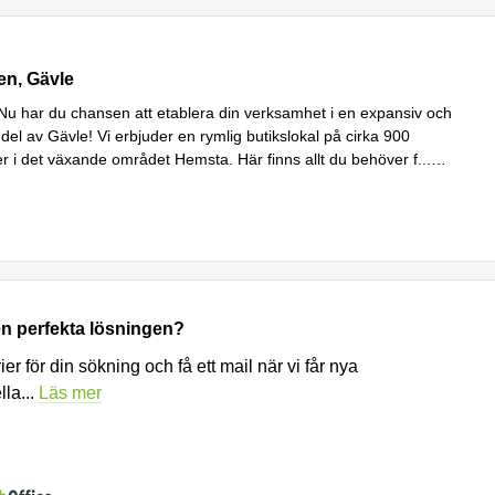
 17, Gävle
n, Gävle
Nu har du chansen att etablera din verksamhet i en expansiv och
 del av Gävle! Vi erbjuder en rymlig butikslokal på cirka 900
r i det växande området Hemsta. Här finns allt du behöver f
...
n perfekta lösningen?
ier för din sökning och få ett mail när vi får nya
lla
...
Läs mer