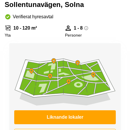
Coworking
Sollentunavägen, Solna
Virtuellt
Sollentuna
Östermalm
kontor
Vasastan
Kontor
Verifierat hyresavtal
Malmö
10 - 120 m²
1 - 8
Kontorshotell
Yta
Personer
Huddinge
Lediga
lokaler
Hisingen
Lediga
lokaler
Hägersten
Liknande lokaler