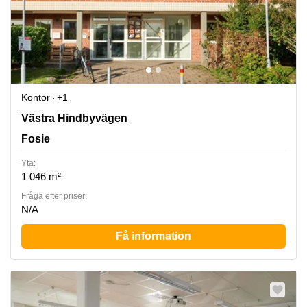
Kontor
+1
Västra Hindbyvägen 14, Fosie
Västra Hindbyvägen
Fosie
Yta:
1 046 m²
Fråga efter priser:
N/A
Få information