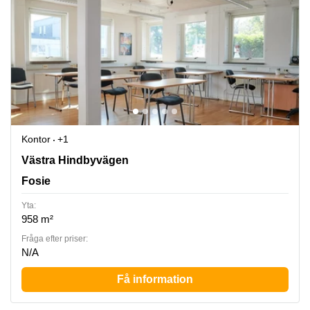
Kontor
+1
Västra Hindbyvägen 14, Fosie
Västra Hindbyvägen
Fosie
Yta:
958 m²
Fråga efter priser:
N/A
Få information