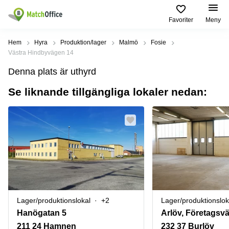
Favoriter
Meny
Hyra / hyra ut
Hem
Hyra
Produktion/lager
Malmö
Fosie
Västra Hindbyvägen 14
Hjälp
Kategorier
Populära
Populära
Denna plats är uthyrd
Städer
sökningar
Kontor
Se liknande tillgängliga lokaler nedan:
Om oss
Stockholm
Kontorshotell
Kontorshotell
Stockholm
Göteborg
Bli hyresvärd
Coworking
Hyra lokal
space
Malmö
Stockholm
Pris
Lagerlokaler
Uppsala
Kontorshotell
Göteborg
Industrilokaler
Norrköping
Logga in
Coworking
Butikslokaler
Östermalm
Stockholm
Lager/produktionslokal
+2
Lager/produktionslok
Verkstad
Skåne
Kontorshotell
Hanögatan 5
Arlöv, Företagsv
Malmö
Mötesrum
Älvsjö
211 24 Hamnen
232 37 Burlöv