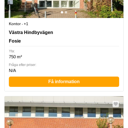
Kontor
+1
Västra Hindbyvägen 14, Fosie
Västra Hindbyvägen
Fosie
Yta:
750 m²
Fråga efter priser:
N/A
Få information