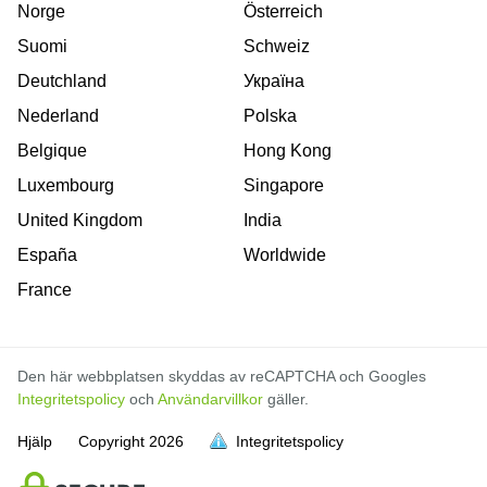
Norge
Österreich
Suomi
Schweiz
Deutchland
Україна
Nederland
Polska
Belgique
Hong Kong
Luxembourg
Singapore
United Kingdom
India
España
Worldwide
France
Den här webbplatsen skyddas av reCAPTCHA och Googles
Integritetspolicy
och
Användarvillkor
gäller.
Hjälp
Copyright
2026
Integritetspolicy
är full
är full
är full
är full
är full
är full
är full