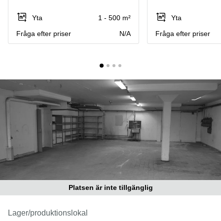
Coworking
Virtuellt
Sollentuna
Östermalm
kontor
Yta
1 - 500 m²
Yta
Vasastan
Kontor
Fråga efter priser
N/A
Fråga efter priser
Malmö
Kontorshotell
Huddinge
Lediga
lokaler
Hisingen
Lediga
lokaler
Hägersten
Platsen är inte tillgänglig
Lager/produktionslokal