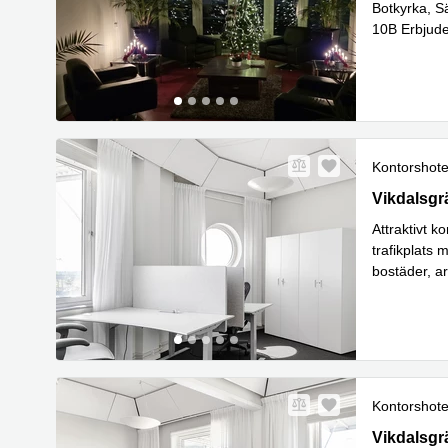
Botkyrka, S
10B Erbjude
Läs mer
Kontorshote
Vikdalsgrä
Vikdalsgr
Attraktivt k
trafikplats
bostäder, ar
Läs me
fy
...
Kontorshote
Vikdalsgrä
Vikdalsgr