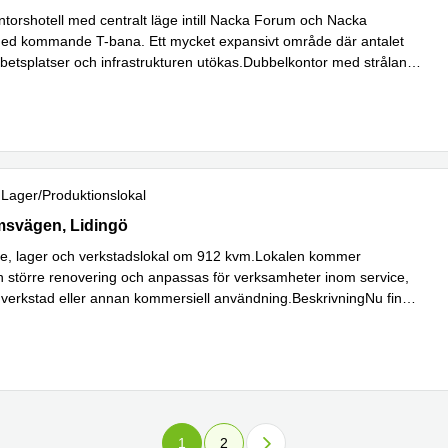
ontorshotell med centralt läge intill Nacka Forum och Nacka
 med kommande T-bana. Ett mycket expansivt område där antalet
rbetsplatser och infrastrukturen utökas.Dubbelkontor med strålande
er
Lager/produktionslokal
vägen 50, Lidingö
msvägen, Lidingö
ice, lager och verkstadslokal om 912 kvm.Lokalen kommer
större renovering och anpassas för verksamheter inom service,
r, verkstad eller annan kommersiell användning.BeskrivningNu finns
 mer
1
2