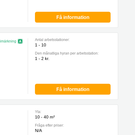
Få information
Antal arbetsstationer:
imärkning
1 - 10
Den månatliga hyran per arbetsstation:
1 - 2 kr.
Få information
Yta:
10 - 40 m²
Fråga efter priser:
N/A