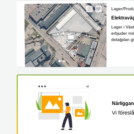
Lager/produ
Hägersten,
Elektravä
Lager i Väst
erbjuder möj
detaljplan 
Lä
rumKo
...
Närliggan
Vi föresl