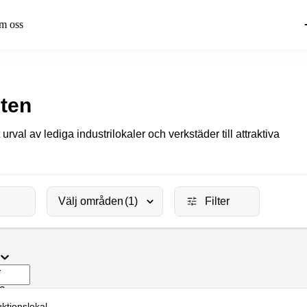
m oss
sten
urval av lediga industrilokaler och verkstäder till attraktiva
Välj områden
(1)
Filter
r
da
ktionslokal