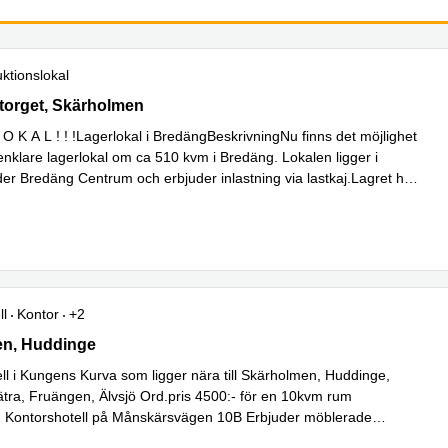
ktionslokal
rget 1, Skärholmen
torget, Skärholmen
O K A L ! ! !Lagerlokal i BredängBeskrivningNu finns det möjlighet
enklare lagerlokal om ca 510 kvm i Bredäng. Lokalen ligger i
der Bredäng Centrum och erbjuder inlastning via lastkaj.Lagret har
er
ll
Kontor
+2
n, 8, Huddinge
en, Huddinge
ll i Kungens Kurva som ligger nära till Skärholmen, Huddinge,
ätra, Fruängen, Älvsjö Ord.pris 4500:- för en 10kvm rum
: Kontorshotell på Månskärsvägen 10B Erbjuder möblerade
Läs mer
...