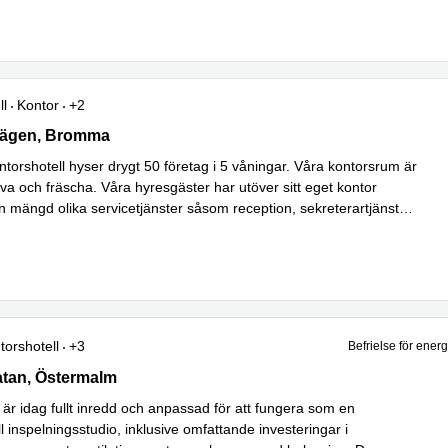
ll
Kontor
+2
gen 28, Bromma
ägen, Bromma
orshotell hyser drygt 50 företag i 5 våningar. Våra kontorsrum är
va och fräscha. Våra hyresgäster har utöver sitt eget kontor
l en mängd olika servicetjänster såsom reception, sekreterartjänst
s mer
torshotell
+3
Befrielse för ener
tan 3, Östermalm
atan, Östermalm
 är idag fullt inredd och anpassad för att fungera som en
l inspelningsstudio, inklusive omfattande investeringar i