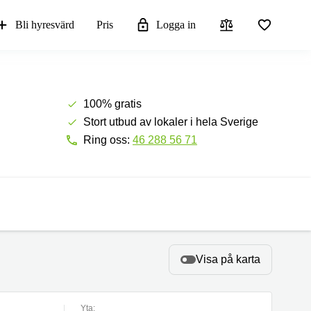
Bli hyresvärd
Pris
Logga in
100% gratis
Stort utbud av lokaler i hela Sverige
Ring oss:
46 288 56 71
Visa på karta
Yta: