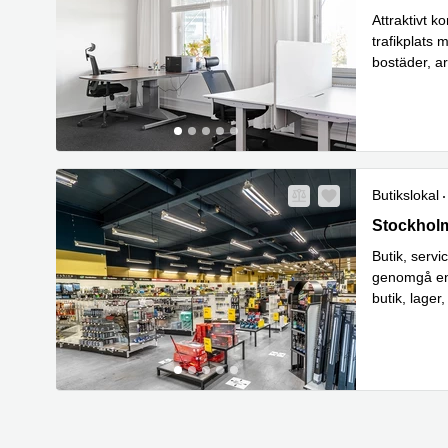
Attraktivt k
trafikplats
bostäder, a
Läs m
vy
...
Butikslokal
Stockholms
Stockhol
Butik, serv
genomgå en 
butik, lage
Läs
möjli
...