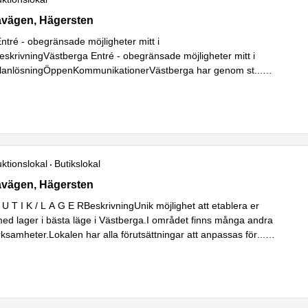
ägen 14, Hägersten
avägen, Hägersten
ntré - obegränsade möjligheter mitt i
skrivningVästberga Entré - obegränsade möjligheter mitt i
lanlösningÖppenKommunikationerVästberga har genom st
...
ktionslokal
Butikslokal
ägen 32, Hägersten
avägen, Hägersten
U T I K / L A G E RBeskrivningUnik möjlighet att etablera er
med lager i bästa läge i Västberga.I området finns många andra
rksamheter.Lokalen har alla förutsättningar att anpassas för
...