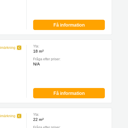
Få information
Yta:
imärkning
18 m²
Fråga efter priser:
N/A
Få information
Yta:
imärkning
22 m²
Fråga efter priser: