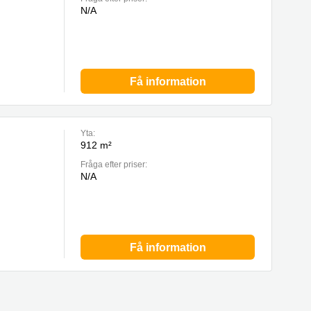
N/A
Få information
Yta:
912 m²
Fråga efter priser:
N/A
Få information