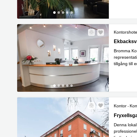
Kontorshote
Ekbacksvä
Ekbacksv
Bromma Kont
representati
tillgång til
Lä
samt I
...
Kontor
Kon
Fryxellsga
Fryxellsg
Denna lokal
professionel