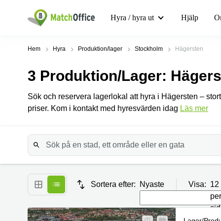
Hyra / hyra ut
Hjälp
O
Hem
Hyra
Produktion/lager
Stockholm
Hägersten
3
Produktion/lager
: Häger
Sök och reservera lagerlokal att hyra i Hägersten – stort 
priser. Kom i kontakt med hyresvärden idag
Läs mer
Sortera efter:
Nyaste
Visa:
12
pe
si
Lager/produ