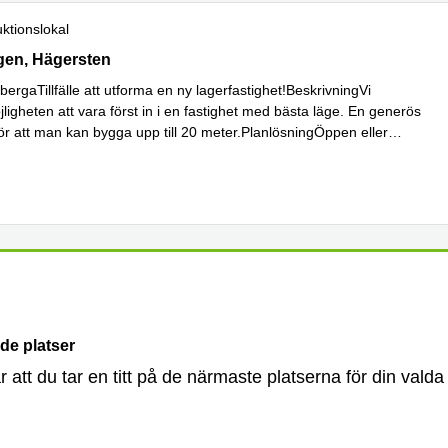
ktionslokal
 Elektravägen 79-81, Hägersten
gen, Hägersten
bergaTillfälle att utforma en ny lagerfastighet!BeskrivningVi
ligheten att vara först in i en fastighet med bästa läge. En generös
gör att man kan bygga upp till 20 meter.PlanlösningÖppen eller
s mer
de platser
år att du tar en titt på de närmaste platserna för din valda