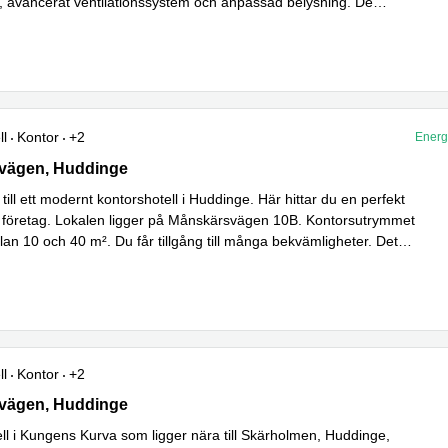
ng, avancerat ventilationssystem och anpassad belysning. De
Läs mer
a värdena i
...
ll
Kontor
+2
Energ
ägen 10B, Huddinge
vägen, Huddinge
ll ett modernt kontorshotell i Huddinge. Här hittar du en perfekt
itt företag. Lokalen ligger på Månskärsvägen 10B. Kontorsutrymmet
lan 10 och 40 m². Du får tillgång till många bekvämligheter. Det
mer
ll
Kontor
+2
ägen 10B, Huddinge
vägen, Huddinge
ll i Kungens Kurva som ligger nära till Skärholmen, Huddinge,