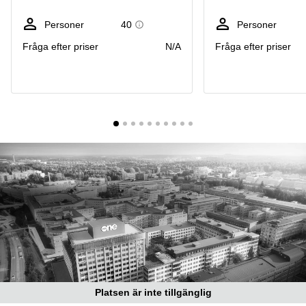
Coworking
Virtuellt
Sollentuna
Östermalm
kontor
Personer
40
Personer
Vasastan
Kontor
Fråga efter priser
N/A
Fråga efter priser
Malmö
Kontorshotell
Huddinge
Lediga
lokaler
Hisingen
Lediga
lokaler
Hägersten
Platsen är inte tillgänglig