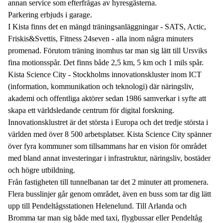
annan service som efterfrågas av hyresgästerna.
Parkering erbjuds i garage.
I Kista finns det en mängd träningsanläggningar - SATS, Actic,
Friskis&Svettis, Fitness 24seven - alla inom några minuters
promenad. Förutom träning inomhus tar man sig lätt till Ursviks
fina motionsspår. Det finns både 2,5 km, 5 km och 1 mils spår.
Kista Science City - Stockholms innovationskluster inom ICT
(information, kommunikation och teknologi) där näringsliv,
akademi och offentliga aktörer sedan 1986 samverkar i syfte att
skapa ett världsledande centrum för digital forskning.
Innovationsklustret är det största i Europa och det tredje största i
världen med över 8 500 arbetsplatser. Kista Science City spänner
över fyra kommuner som tillsammans har en vision för området
med bland annat investeringar i infrastruktur, näringsliv, bostäder
och högre utbildning.
Från fastigheten till tunnelbanan tar det 2 minuter att promenera.
Flera busslinjer går genom området, även en buss som tar dig lätt
upp till Pendeltågsstationen Helenelund. Till Arlanda och
Bromma tar man sig både med taxi, flygbussar eller Pendeltåg