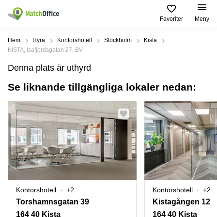
Favoriter
Meny
Hyra / hyra ut
Hem
Hyra
Kontorshotell
Stockholm
Kista
KISTA, Isafjordsgatan 27, BV
Hjälp
Kategorier
Populära
Populära
Denna plats är uthyrd
Städer
sökningar
Kontor
Se liknande tillgängliga lokaler nedan:
Om oss
Stockholm
Kontorshotell
Kontorshotell
Stockholm
Göteborg
Bli hyresvärd
Coworking
Hyra lokal
space
Malmö
Stockholm
Pris
Lagerlokaler
Uppsala
Kontorshotell
Göteborg
Industrilokaler
Norrköping
Logga in
Coworking
Butikslokaler
Östermalm
Stockholm
Kontorshotell
+2
Kontorshotell
+2
Verkstad
Skåne
Kontorshotell
Torshamnsgatan 39
Kistagången 12
Malmö
Mötesrum
Älvsjö
164 40 Kista
164 40 Kista