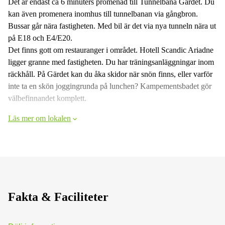
Det är endast ca 6 minuters promenad till Tunnelbana Gärdet. Du
kan även promenera inomhus till tunnelbanan via gångbron.
Bussar går nära fastigheten. Med bil är det via nya tunneln nära ut
på E18 och E4/E20.
Det finns gott om restauranger i området. Hotell Scandic Ariadne
ligger granne med fastigheten. Du har träningsanläggningar inom
räckhåll. På Gärdet kan du åka skidor när snön finns, eller varför
inte ta en skön joggingrunda på lunchen? Kampementsbadet gör
välbefinnandet komplett.
Läs mer om lokalen
Fakta & Faciliteter