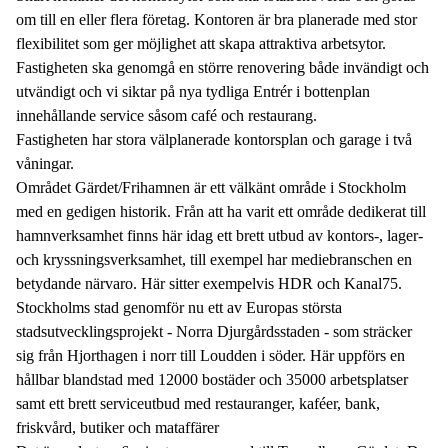
om till en eller flera företag. Kontoren är bra planerade med stor
flexibilitet som ger möjlighet att skapa attraktiva arbetsytor.
Fastigheten ska genomgå en större renovering både invändigt och
utvändigt och vi siktar på nya tydliga Entrér i bottenplan
innehållande service såsom café och restaurang.
Fastigheten har stora välplanerade kontorsplan och garage i två
våningar.
Området Gärdet/Frihamnen är ett välkänt område i Stockholm
med en gedigen historik. Från att ha varit ett område dedikerat till
hamnverksamhet finns här idag ett brett utbud av kontors-, lager-
och kryssningsverksamhet, till exempel har mediebranschen en
betydande närvaro. Här sitter exempelvis HDR och Kanal75.
Stockholms stad genomför nu ett av Europas största
stadsutvecklingsprojekt - Norra Djurgårdsstaden - som sträcker
sig från Hjorthagen i norr till Loudden i söder. Här uppförs en
hållbar blandstad med 12000 bostäder och 35000 arbetsplatser
samt ett brett serviceutbud med restauranger, kaféer, bank,
friskvård, butiker och mataffärer