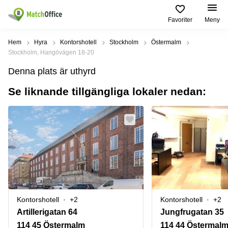
Favoriter
Meny
Hyra / hyra ut
Hem
Hyra
Kontorshotell
Stockholm
Östermalm
Stockholm, Hangövägen 18-20
Hjälp
Kategorier
Populära
Populära
Denna plats är uthyrd
Städer
sökningar
Kontor
Se liknande tillgängliga lokaler nedan:
Om oss
Stockholm
Kontorshotell
Kontorshotell
Stockholm
Göteborg
Bli hyresvärd
Coworking
Hyra lokal
space
Malmö
Stockholm
Pris
Lagerlokaler
Uppsala
Kontorshotell
Göteborg
Industrilokaler
Norrköping
Logga in
Coworking
Butikslokaler
Östermalm
Stockholm
Kontorshotell
+2
Kontorshotell
+2
Verkstad
Skåne
Kontorshotell
Artillerigatan 64
Jungfrugatan 35
Malmö
Mötesrum
Älvsjö
114 45 Östermalm
114 44 Östermal