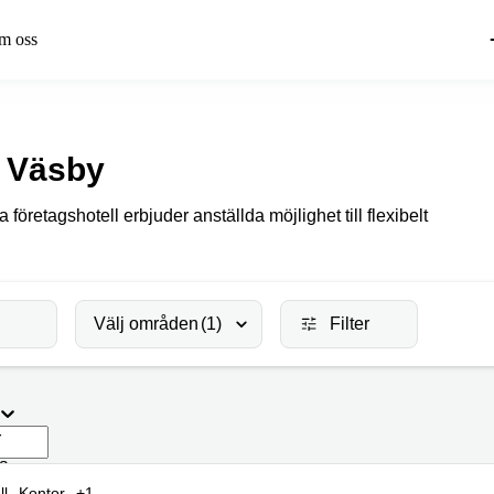
m oss
s Väsby
öretagshotell erbjuder anställda möjlighet till flexibelt
Välj områden
(1)
Filter
r
da
ll
Kontor
+1