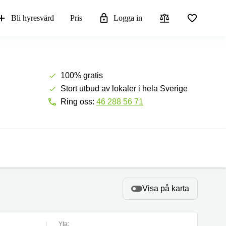
Bli hyresvärd
Pris
Logga in
100% gratis
Stort utbud av lokaler i hela Sverige
Ring oss:
46 288 56 71
Visa på karta
Yta: