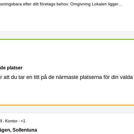
ssningsbara efter ditt företags behov. Omgivning Lokalen ligger
er
de platser
år att du tar en titt på de närmaste platserna för din valda
ll
Kontor
+1
en 6, Sollentuna
gen, Sollentuna