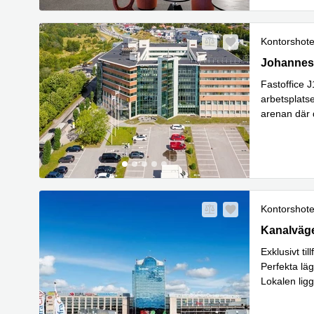
Kontorshote
Johannesl
Johannes
Fastoffice 
arbetsplats
arenan där 
Läs mer
Kontorshote
Kanalväge
Kanalväg
Exklusivt ti
Perfekta läg
Lokalen lig
Läs mer