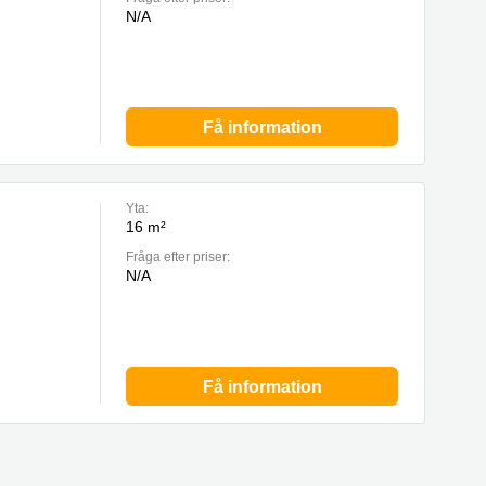
N/A
Få information
Yta:
16 m²
Fråga efter priser:
N/A
Få information