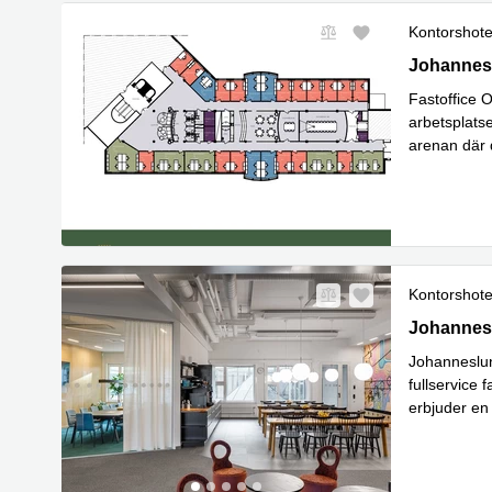
Kontorshote
Johannesl
Johannes
Fastoffice O
arbetsplats
arenan där 
Läs mer
Kontorshote
Johannesl
Johannes
Johanneslun
fullservice 
erbjuder en
Läs mer