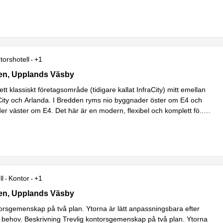
torshotell
+1
n 3A, Upplands Väsby
en, Upplands Väsby
tt klassiskt företagsområde (tidigare kallat InfraCity) mitt emellan
ity och Arlanda. I Bredden ryms nio byggnader öster om E4 och
er väster om E4. Det här är en modern, flexibel och komplett fö
...
ll
Kontor
+1
n 1A, Upplands Väsby
en, Upplands Väsby
torsgemenskap på två plan. Ytorna är lätt anpassningsbara efter
gs behov. Beskrivning Trevlig kontorsgemenskap på två plan. Ytorna