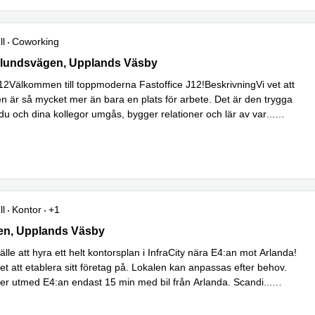
ll
Coworking
undsvägen 12, Upplands Väsby
lundsvägen, Upplands Väsby
J12Välkommen till toppmoderna Fastoffice J12!BeskrivningVi vet att
en är så mycket mer än bara en plats för arbete. Det är den trygga
du och dina kollegor umgås, bygger relationer och lär av var
...
ll
Kontor
+1
n 10A, Upplands Väsby
en, Upplands Väsby
llfälle att hyra ett helt kontorsplan i InfraCity nära E4:an mot Arlanda!
et att etablera sitt företag på. Lokalen kan anpassas efter behov.
ger utmed E4:an endast 15 min med bil från Arlanda. Scandi
...