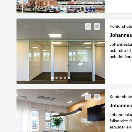
Kontorshote
Johannesl
Johannes
Johanneslun
och nära ti
och det finn
L
Tillgång
...
Kontorshote
Johannesl
Johannes
Johanneslun
fullservice 
erbjuder en