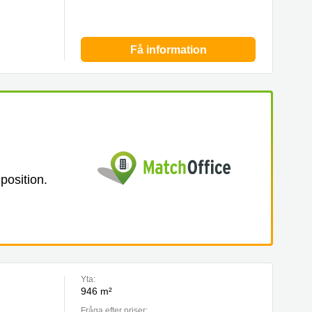
Få information
 position.
Yta:
946 m²
Fråga efter priser: