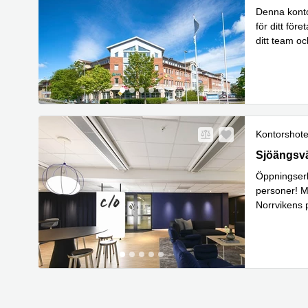
Denna konto
för ditt fö
ditt team oc
Läs mer
Kontorshote
Sjöängsväg
Sjöängsvä
Öppningserb
personer! Mö
Norrvikens p
Lä
kontor.
...