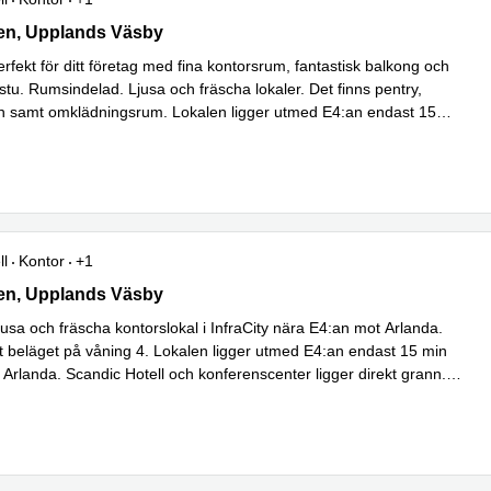
n 7, Upplands Väsby
en, Upplands Väsby
erfekt för ditt företag med fina kontorsrum, fantastisk balkong och
stu. Rumsindelad. Ljusa och fräscha lokaler. Det finns pentry,
h samt omklädningsrum. Lokalen ligger utmed E4:an endast 15
er
ll
Kontor
+1
n 1A, Upplands Väsby
en, Upplands Väsby
usa och fräscha kontorslokal i InfraCity nära E4:an mot Arlanda.
 beläget på våning 4. Lokalen ligger utmed E4:an endast 15 min
 Arlanda. Scandic Hotell och konferenscenter ligger direkt grann
...