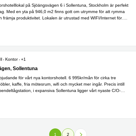
rshotelllokal på Sjöängsvägen 6 i Sollentuna, Stockholm är perfekt
retag. Med en yta på 946,0 m2 finns gott om utrymme för att rymma
h främja produktivitet. Lokalen är utrustad med WIFI/Internet för
...
ll
Kontor
+1
en 6, Sollentuna
gen, Sollentuna
judande för vårt nya kontorshotell. 6 995kr/mån för cirka tre
bler, kaffe, fria mötesrum, wifi och mycket mer ingår. Precis intill
endeltågstation, i expansiva Sollentuna ligger vårt nyaste C/O-
s mer
1
2