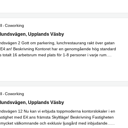
ll
Coworking
undsvägen 2, Upplands Väsby
lundsvägen, Upplands Väsby
dsvägen 2 Gott om parkering, lunchrestaurang rakt över gatan
ll E4:an! Beskrivning Kontoret har en genomgående hög standard
s totalt 16 arbetsrum med plats för 1-8 personer i varje rum.
äs mer
ll
Coworking
undsvägen 12, Upplands Väsby
lundsvägen, Upplands Väsby
dsvägen 12 Nu kan vi erbjuda toppmoderna kontorslokaler i en
fastighet med E4:ans främsta Skyltläge! Beskrivning Fastigheten
 mycket välkomnande och exklusiv ljusgård med inbjudande
...