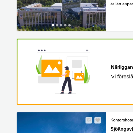
är lätt anpa
Läs m
ut
...
Närliggan
Vi föresl
Kontorshote
Sjöängsväg
Sjöängsvä