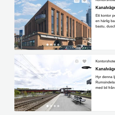
Kanalväge
Kanalväg
Ett kontor p
en härlig ba
bastu, dusc
Läs m
mi
...
Kontorshote
Kanalväge
Kanalväg
Hyr denna lj
Rumsindelat
med bil från
Läs mer