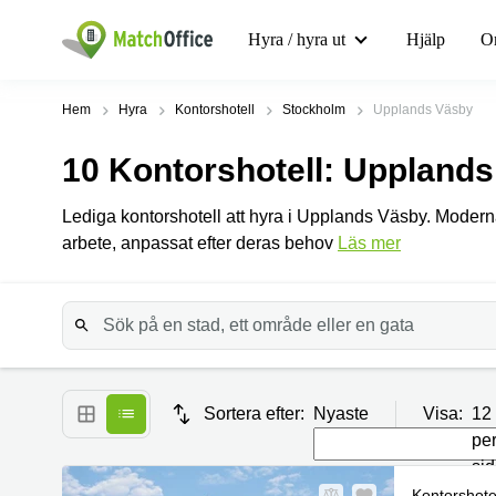
Hyra / hyra ut
Hjälp
O
Hem
Hyra
Kontorshotell
Stockholm
Upplands Väsby
10
Kontorshotell
: Uppland
Lediga kontorshotell att hyra i Upplands Väsby. Moderna f
arbete, anpassat efter deras behov
Läs mer
Sortera efter:
Nyaste
Visa:
12
pe
si
Kontorshote