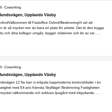
ll
Coworking
undsvägen 2, Upplands Väsby
lundsvägen, Upplands Väsby
xfordVälkommen till Fastoffice Oxford!BeskrivningVi vet att
en är så mycket mer än bara en plats för arbete. Det är den trygga
du och dina kollegor umgås, bygger relationer och lär av var
...
ll
Coworking
undsvägen 12, Upplands Väsby
lundsvägen, Upplands Väsby
dsvägen 12 Nu kan vi erbjuda toppmoderna kontorslokaler i en
fastighet med E4:ans främsta Skyltläge! Beskrivning Fastigheten
 mycket välkomnande och exklusiv ljusgård med inbjudande
...