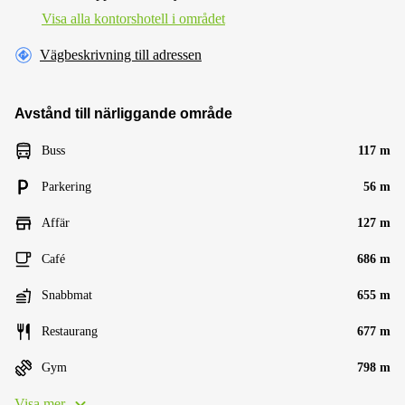
Visa alla kontorshotell i området
Vägbeskrivning till adressen
Avstånd till närliggande område
Buss
117 m
Parkering
56 m
Affär
127 m
Café
686 m
Snabbmat
655 m
Restaurang
677 m
Gym
798 m
Visa mer