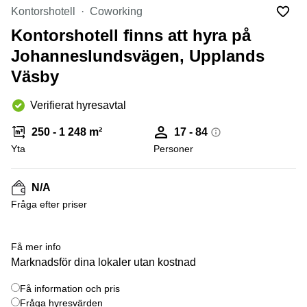
Coworking
Virtuellt
Sollentuna
Kontorshotell
Coworking
Östermalm
kontor
Kontorshotell finns att hyra på
Vasastan
Kontor
Malmö
Johanneslundsvägen, Upplands
Väsby
Kontorshotell
Huddinge
Verifierat hyresavtal
Lediga
lokaler
250 - 1 248 m²
17 - 84
Hisingen
Yta
Personer
Lediga
lokaler
Hägersten
N/A
Fråga efter priser
+ 4 bilder
Få mer info
Marknadsför dina lokaler utan kostnad
Få information och pris
Fråga hyresvärden