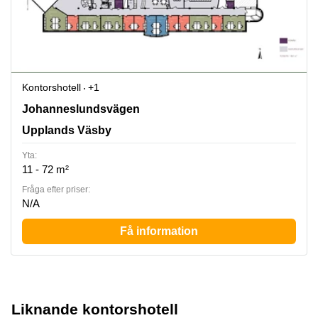
Kontorshotell
+1
Johanneslundsvägen 2, Upplands Väsby
Johanneslundsvägen
Upplands Väsby
Yta:
11 - 72 m²
Fråga efter priser:
N/A
Få information
Liknande kontorshotell