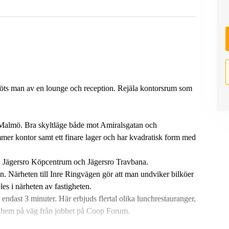
möts man av en lounge och reception. Rejäla kontorsrum som
v Malmö. Bra skyltläge både mot Amiralsgatan och
er kontor samt ett finare lager och har kvadratisk form med
el, Jägersro Köpcentrum och Jägersro Travbana.
en. Närheten till Inre Ringvägen gör att man undviker bilköer
les i närheten av fastigheten.
 endast 3 minuter. Här erbjuds flertal olika lunchrestauranger,
t hem på väg från jobbet på Coop Forum.