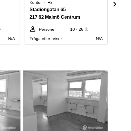
Kontor
+2
Kontor
Stadiongatan 65
Stadi
217 62 Malmö Centrum
217 6
Personer
10 - 26
Pe
N/A
Fråga efter priser
N/A
Årlig h