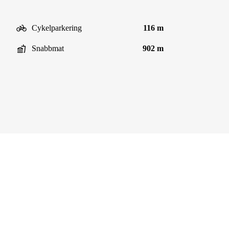
Cykelparkering
116 m
Snabbmat
902 m