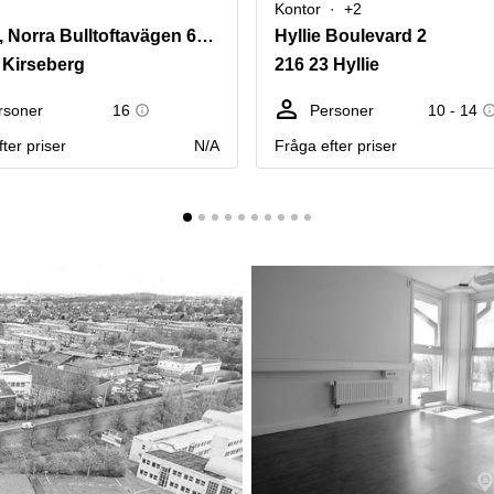
Kontor
+2
Malmö, Norra Bulltoftavägen 65 G
Hyllie Boulevard 2
 Kirseberg
216 23 Hyllie
rsoner
16
Personer
10 - 14
ter priser
N/A
Fråga efter priser