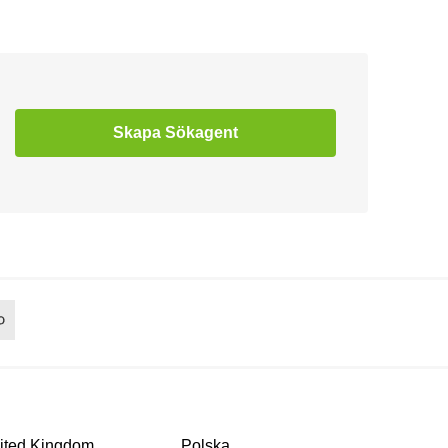
Skapa Sökagent
ited Kingdom
Polska