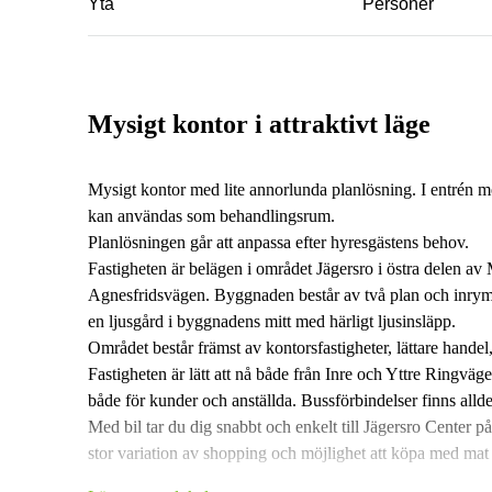
Yta
Personer
Mysigt kontor i attraktivt läge
Mysigt kontor med lite annorlunda planlösning. I entrén 
kan användas som behandlingsrum.
Planlösningen går att anpassa efter hyresgästens behov.
Fastigheten är belägen i området Jägersro i östra delen a
Agnesfridsvägen. Byggnaden består av två plan och inrymm
en ljusgård i byggnadens mitt med härligt ljusinsläpp.
Området består främst av kontorsfastigheter, lättare hand
Fastigheten är lätt att nå både från Inre och Yttre Ringväg
både för kunder och anställda. Bussförbindelser finns allde
Med bil tar du dig snabbt och enkelt till Jägersro Center på
stor variation av shopping och möjlighet att köpa med ma