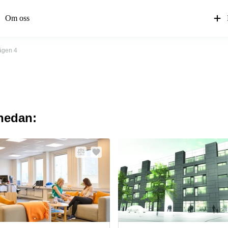
Om oss
ägen 4
 nedan: