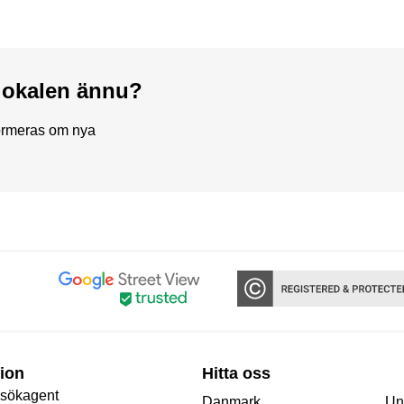
a lokalen ännu?
formeras om nya
ion
Hitta oss
 sökagent
Danmark
Un