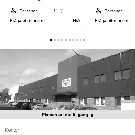
Coworking
Virtuellt
Sollentuna
Östermalm
kontor
Personer
11
Personer
Vasastan
Kontor
Fråga efter priser
N/A
Fråga efter priser
Malmö
Kontorshotell
Huddinge
Lediga
lokaler
Hisingen
Lediga
lokaler
Hägersten
Platsen är inte tillgänglig
Kontor