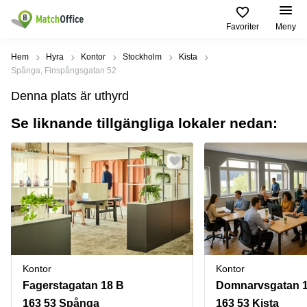
Favoriter
Meny
Hyra / hyra ut
Hem
Hyra
Kontor
Stockholm
Kista
Spånga, Finspångsgatan 52
Hjälp
Kategorier
Populära
Populära
Denna plats är uthyrd
Städer
sökningar
Kontor
Se liknande tillgängliga lokaler nedan:
Om oss
Stockholm
Kontorshotell
Kontorshotell
Stockholm
Göteborg
Bli hyresvärd
Coworking
Hyra lokal
space
Malmö
Stockholm
Pris
Lagerlokaler
Uppsala
Kontorshotell
Göteborg
Industrilokaler
Norrköping
Logga in
Coworking
Butikslokaler
Östermalm
Stockholm
Kontor
Kontor
Verkstad
Skåne
Kontorshotell
Fagerstagatan 18 B
Domnarvsgatan 
Malmö
Mötesrum
Älvsjö
163 53 Spånga
163 53 Kista