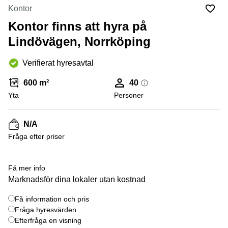
Coworking
Virtuellt
Sollentuna
Kontor
Östermalm
kontor
Kontor finns att hyra på
Vasastan
Kontor
Malmö
Lindövägen, Norrköping
Kontorshotell
Verifierat hyresavtal
Huddinge
Lediga
600 m²
40
lokaler
Yta
Personer
Hisingen
Lediga
N/A
lokaler
Hägersten
Fråga efter priser
+ 1 bilder
Få mer info
Marknadsför dina lokaler utan kostnad
Få information och pris
Fråga hyresvärden
Efterfråga en visning