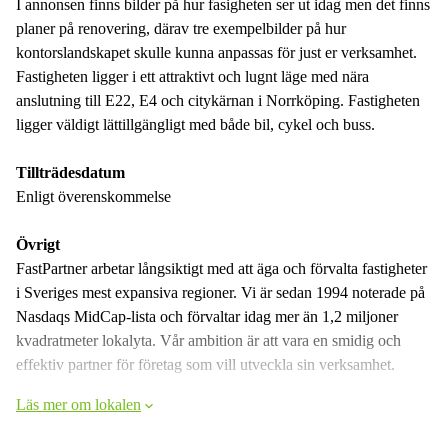
I annonsen finns bilder på hur fasigheten ser ut idag men det finns
planer på renovering, därav tre exempelbilder på hur
kontorslandskapet skulle kunna anpassas för just er verksamhet.
Fastigheten ligger i ett attraktivt och lugnt läge med nära
anslutning till E22, E4 och citykärnan i Norrköping. Fastigheten
ligger väldigt lättillgängligt med både bil, cykel och buss.
Tillträdesdatum
Enligt överenskommelse
Övrigt
FastPartner arbetar långsiktigt med att äga och förvalta fastigheter
i Sveriges mest expansiva regioner. Vi är sedan 1994 noterade på
Nasdaqs MidCap-lista och förvaltar idag mer än 1,2 miljoner
kvadratmeter lokalyta. Vår ambition är att vara en smidig och
effektiv partner för företag som vill utveckla sin verksamhet.
Läs mer om lokalen