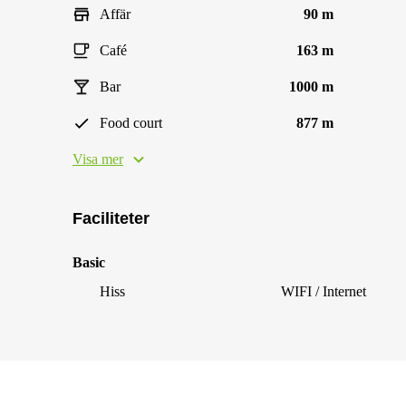
Affär
90 m
Café
163 m
Bar
1000 m
Food court
877 m
Visa mer
Faciliteter
Basic
Hiss
WIFI / Internet