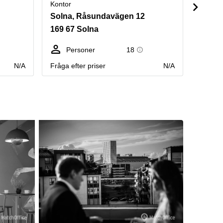
Kontor
Kontor
Solna, Råsundavägen 12
Tegné
169 67 Solna
111 6
Personer
18
Pe
N/A
Fråga efter priser
N/A
Årlig h