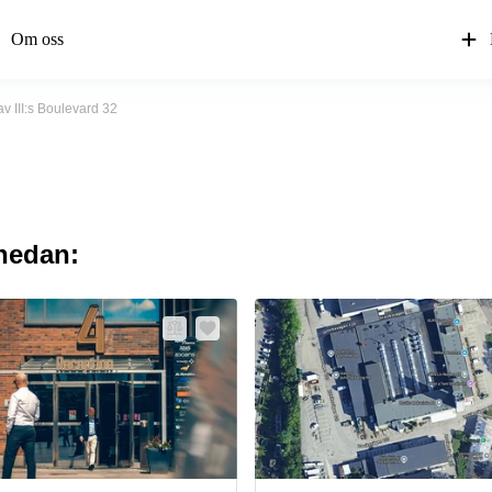
Om oss
v III:s Boulevard 32
 nedan: