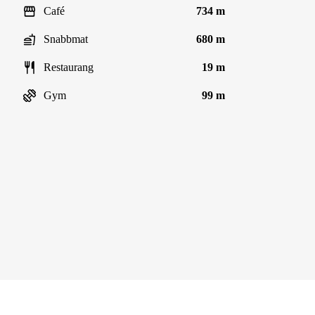
Café
734 m
Snabbmat
680 m
Restaurang
19 m
Gym
99 m