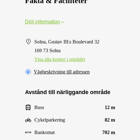
Fakta & Faciliteter
Dölj information
Solna, Gustav III:s Boulevard 32
169 73 Solna
Visa alla kontor i området
Vägbeskrivning till adressen
Avstånd till närliggande område
Buss
12 m
Cykelparkering
82 m
Bankomat
702 m