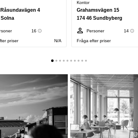
Kontor
, Råsundavägen 4
Grahamsvägen 15
 Solna
174 46 Sundbyberg
rsoner
16
Personer
14
ter priser
N/A
Fråga efter priser