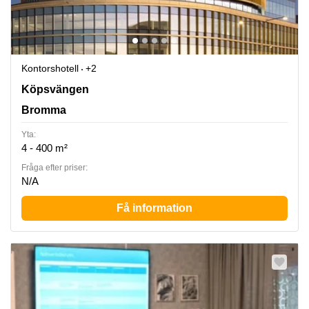
Kontorshotell
+2
Köpsvängen 10, Bromma
Köpsvängen
Bromma
Yta:
4 - 400 m²
Fråga efter priser:
N/A
Få information