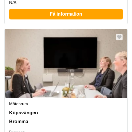
N/A
Få information
Mötesrum
Köpsvängen 10, Bromma
Köpsvängen
Bromma