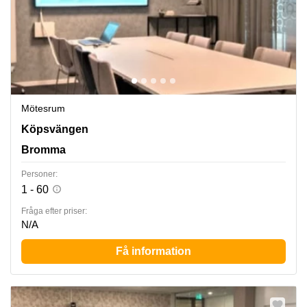
Mötesrum
Köpsvängen 10, Bromma
Köpsvängen
Bromma
Personer:
1 - 60
Fråga efter priser:
N/A
Få information