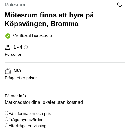
Coworking
Virtuellt
Sollentuna
Mötesrum
Östermalm
kontor
Mötesrum finns att hyra på
Vasastan
Kontor
Malmö
Köpsvängen, Bromma
Kontorshotell
Verifierat hyresavtal
Huddinge
Lediga
1 - 4
lokaler
Personer
Hisingen
Lediga
N/A
lokaler
Hägersten
Fråga efter priser
+ 28 bilder
Få mer info
Marknadsför dina lokaler utan kostnad
Få information och pris
Fråga hyresvärden
Efterfråga en visning