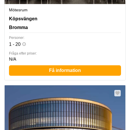
Mötesrum
Köpsvängen 10, Bromma
Köpsvängen
Bromma
Personer:
1 - 20
Fråga efter priser:
N/A
Få information