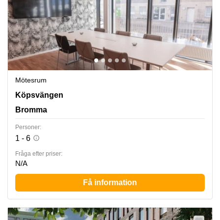
Mötesrum
Köpsvängen 10, Bromma
Köpsvängen
Bromma
Personer:
1 - 6
Fråga efter priser:
N/A
Få information