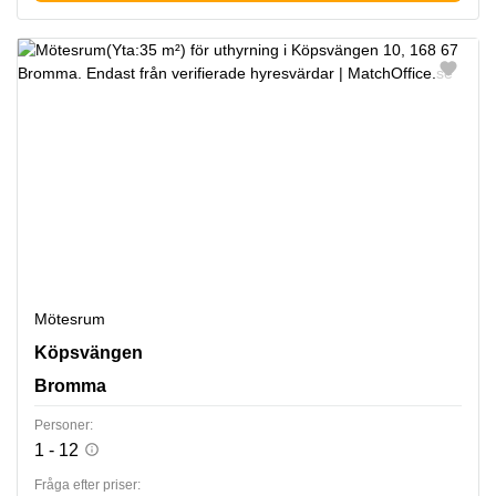
Mötesrum
Köpsvängen 10, Bromma
Köpsvängen
Bromma
Personer:
1 - 12
Fråga efter priser: