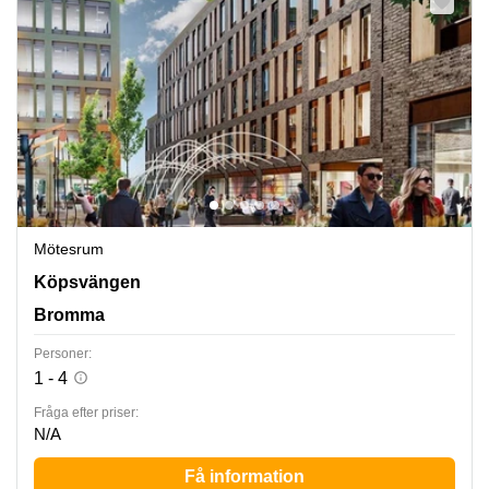
Mötesrum
Köpsvängen 10, Bromma
Köpsvängen
Bromma
Personer:
1 - 4
Fråga efter priser:
N/A
Få information