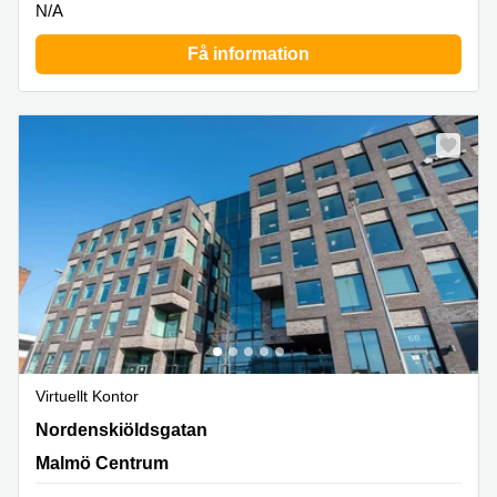
N/A
Få information
Virtuellt Kontor
Nordenskiöldsgatan 11 A, Malmö Centrum
Nordenskiöldsgatan
Malmö Centrum