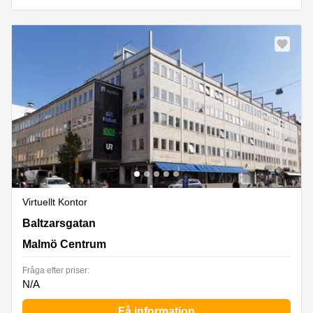
Virtuellt Kontor
Baltzarsgatan 18, Malmö Centrum
Baltzarsgatan
Malmö Centrum
Fråga efter priser:
N/A
Få information