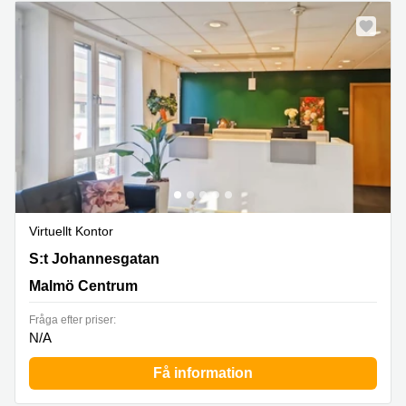
Virtuellt Kontor
S:t Johannesgatan 2,4:e våningen, Malmö Centrum
S:t Johannesgatan
Malmö Centrum
Fråga efter priser:
N/A
Få information