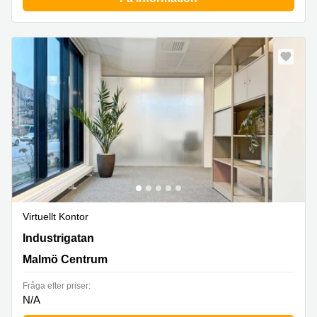
Virtuellt Kontor
Kv. Brönnestad 1 och 2, Industrigatan 9b,entréplan,
Industrigatan
Malmö Centrum
Malmö Centrum
Fråga efter priser:
N/A