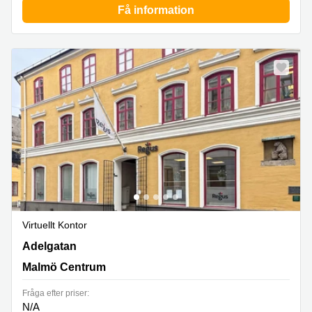
Få information
Virtuellt Kontor
Adelgatan 21, Malmö Centrum
Adelgatan
Malmö Centrum
Fråga efter priser:
N/A