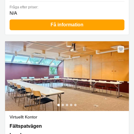
Fråga efter priser:
N/A
Få information
Virtuellt Kontor
Fältspatvägen 4,Entréplan, Lund
Fältspatvägen