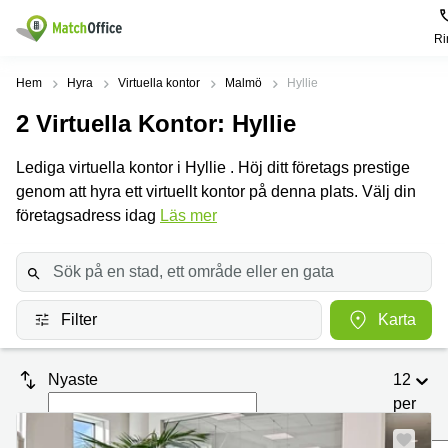
Ri
Hyra / hyra ut
Hem
Hyra
Virtuella kontor
Malmö
Hyllie
2
Virtuella Kontor
: Hyllie
Hjälp
Kategorier
Populära
Populära
Städer
sökningar
Lediga virtuella kontor i Hyllie . Höj ditt företags prestige
Kontor
Om oss
genom att hyra ett virtuellt kontor på denna plats. Välj din
Stockholm
Kontorshotell
Kontorshotell
Stockholm
företagsadress idag
Läs mer
Göteborg
Bli hyresvärd
Coworking
Hyra lokal
space
Malmö
Stockholm
Pris
Lagerlokaler
Uppsala
Kontorshotell
Göteborg
Filter
Karta
Industrilokaler
Norrköping
Logga in
Coworking
Butikslokaler
Östermalm
Stockholm
Nyaste
12
Verkstad
Skåne
Kontorshotell
per
Malmö
sida
Mötesrum
Älvsjö