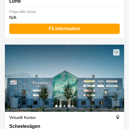
Lund
Fråga efter priser:
N/A
Få information
Virtuellt Kontor
Scheelevägen 22, Lund
Scheelevägen