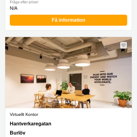
Fråga efter priser:
N/A
Få information
Virtuellt Kontor
Hantverkaregatan 24B, Burlöv
Hantverkaregatan
Burlöv