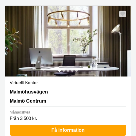
Virtuellt Kontor
Malmöhusvägen 1, Malmö Centrum
Malmöhusvägen
Malmö Centrum
Månadshyra:
Från 3 500 kr.
Få information