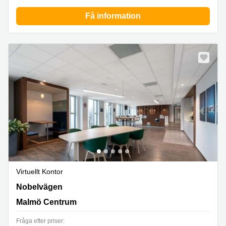
Få information
Virtuellt Kontor
Nobelvägen 127, Malmö Centrum
Nobelvägen
Malmö Centrum
Fråga efter priser: