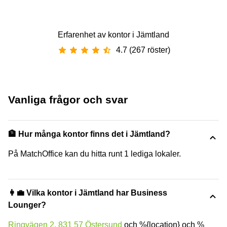
Erfarenhet av ‪kontor‬ i ‪Jämtland‬
4.7 (267 röster)
Vanliga frågor och svar
🏦 Hur många kontor finns det i Jämtland?
På MatchOffice kan du hitta runt 1 lediga lokaler.
👩‍💼 Vilka kontor i Jämtland har Business
Lounger?
Ringvägen 2, 831 57 Östersund
och %{location} och %