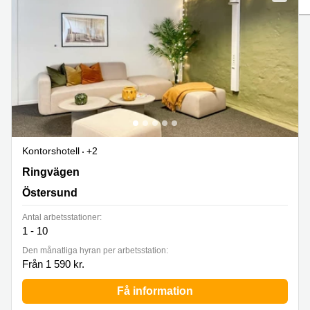
Coworking
Virtuellt
Sollentuna
Östermalm
kontor
Vasastan
Kontor
Malmö
Kontorshotell
Huddinge
Lediga
lokaler
Hisingen
Kontorshotell
+2
Lediga
lokaler
Ringvägen 2, Östersund
Ringvägen
Hägersten
Östersund
Antal arbetsstationer:
1 - 10
Den månatliga hyran per arbetsstation:
Från 1 590 kr.
Få information