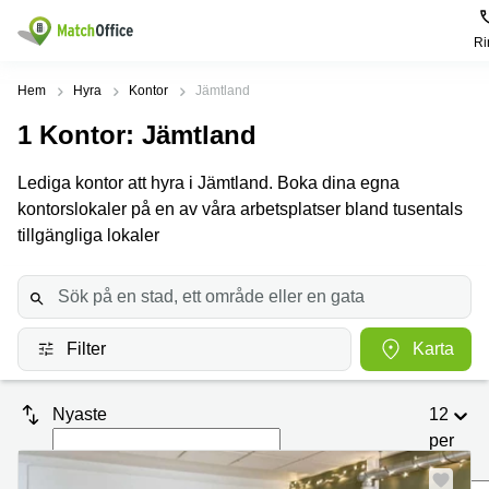
Ri
Hyra / hyra ut
Hem
Hyra
Kontor
Jämtland
1
Kontor
: Jämtland
Hjälp
Kategorier
Populära
Populära
Städer
sökningar
Lediga kontor att hyra i Jämtland. Boka dina egna
Kontor
Om oss
kontorslokaler på en av våra arbetsplatser bland tusentals
Stockholm
Kontorshotell
Kontorshotell
Stockholm
tillgängliga lokaler
Göteborg
Bli hyresvärd
Coworking
Hyra lokal
space
Malmö
Stockholm
Pris
Lagerlokaler
Uppsala
Kontorshotell
Göteborg
Filter
Karta
Industrilokaler
Norrköping
Logga in
Coworking
Butikslokaler
Östermalm
Stockholm
Nyaste
12
Verkstad
Skåne
Kontorshotell
per
Malmö
sida
Mötesrum
Älvsjö