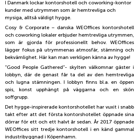
I Danmark lockar kontorshotell och coworking-kontor
kunder med utrymmen som är hemtrevliga och
mysiga, alltså väldigt hygge.
Cosy & Corporate – danska WEOffices kontorshotell
och coworking lokaler erbjuder hemtrevliga utrymmen,
som är gjorda för professionellt behov. WEOffices
lägger fokus på utrymmenas atmosfär, stämning och
bekvämlighet. Här kan man verkligen känna av hygge!
”Good People Gathered”- skylten välkomnar gäster i
lobbyn, där de genast får ta del av den hemtrevliga
och lugna stämningen. I lobbyn finns bl.a. en öppen
spis, konst upphängt på väggarna och en skön
soffgrupp.
Det hygge-inspirerade kontorshotellet har vuxit i snabb
takt efter att det första kontorshotellet öppnade sina
dörrar för ett och ett halvt år sedan. År 2017 öppnade
WEOffices sitt tredje kontorshotell i en känd gammal
industribyggnad i Köpenhamn.