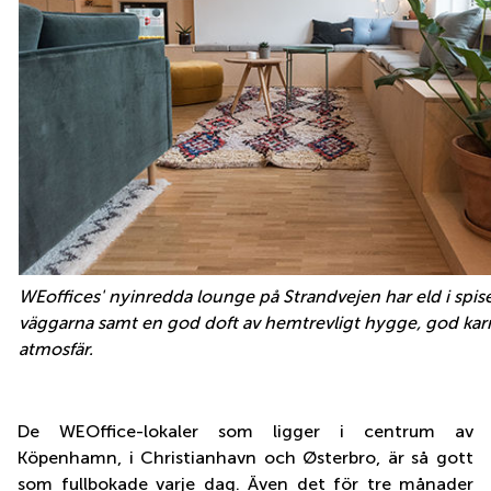
WEoffices' nyinredda lounge på Strandvejen har eld i spis
väggarna samt en god doft av hemtrevligt hygge, god ka
atmosfär.
De WEOffice-lokaler som ligger i centrum av
Köpenhamn, i Christianhavn och
Ø
sterbro, är så gott
som fullbokade varje dag. Även det för tre månader