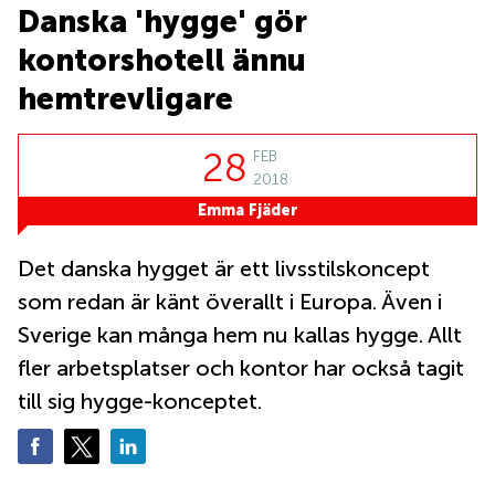
Coworking
Danska 'hygge' gör
Virtuellt
Sollentuna
Östermalm
kontor
kontorshotell ännu
Vasastan
Kontor
Malmö
hemtrevligare
Kontorshotell
Huddinge
28
FEB
Lediga
2018
lokaler
Emma Fjäder
Hisingen
Lediga
Det danska hygget är ett livsstilskoncept
lokaler
Hägersten
som redan är känt överallt i Europa. Även i
Sverige kan många hem nu kallas hygge. Allt
fler arbetsplatser och kontor har också tagit
till sig hygge-konceptet.