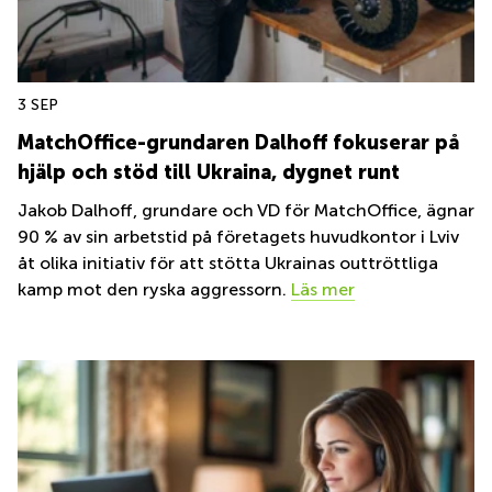
Coworking
Virtuellt
Sollentuna
Östermalm
kontor
Vasastan
Kontor
Malmö
3 SEP
Kontorshotell
Huddinge
MatchOffice-grundaren Dalhoff fokuserar på
hjälp och stöd till Ukraina, dygnet runt
Lediga
lokaler
Jakob Dalhoff, grundare och VD för MatchOffice, ägnar
Hisingen
90 % av sin arbetstid på företagets huvudkontor i Lviv
Lediga
åt olika initiativ för att stötta Ukrainas outtröttliga
lokaler
kamp mot den ryska aggressorn.
Läs mer
Hägersten