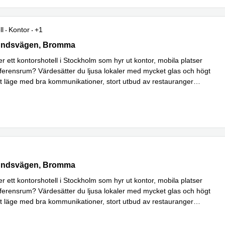
ll
Kontor
+1
ndsvägen 143, Bromma
undsvägen, Bromma
er ett kontorshotell i Stockholm som hyr ut kontor, mobila platser
ferensrum? Värdesätter du ljusa lokaler med mycket glas och högt
ert läge med bra kommunikationer, stort utbud av restauranger
mer
ndsvägen 143, Bromma
undsvägen, Bromma
er ett kontorshotell i Stockholm som hyr ut kontor, mobila platser
ferensrum? Värdesätter du ljusa lokaler med mycket glas och högt
ert läge med bra kommunikationer, stort utbud av restauranger
mer