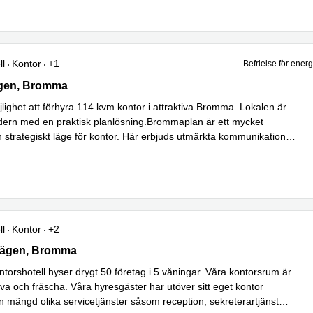
ll
Kontor
+1
Befrielse för ener
en 11, Bromma
gen, Bromma
lighet att förhyra 114 kvm kontor i attraktiva Bromma. Lokalen är
dern med en praktisk planlösning.Brommaplan är ett mycket
h strategiskt läge för kontor. Här erbjuds utmärkta kommunikationer
 mer
ll
Kontor
+2
gen 28, Bromma
ägen, Bromma
orshotell hyser drygt 50 företag i 5 våningar. Våra kontorsrum är
va och fräscha. Våra hyresgäster har utöver sitt eget kontor
l en mängd olika servicetjänster såsom reception, sekreterartjänst