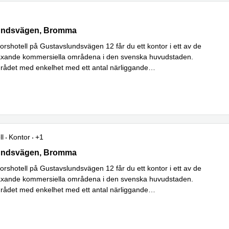
ndsvägen 12,Bromma, Bromma
undsvägen, Bromma
orshotell på Gustavslundsvägen 12 får du ett kontor i ett av de
äxande kommersiella områdena i den svenska huvudstaden.
rådet med enkelhet med ett antal närliggande
Läs mer
bindelser,
...
ll
Kontor
+1
ndsvägen 12,Bromma, Bromma
undsvägen, Bromma
orshotell på Gustavslundsvägen 12 får du ett kontor i ett av de
äxande kommersiella områdena i den svenska huvudstaden.
rådet med enkelhet med ett antal närliggande
Läs mer
bindelser,
...