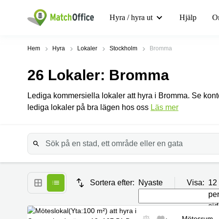
Hyra / hyra ut
Hjälp
O
Hem
Hyra
Lokaler
Stockholm
Bromma
26
Lokaler
: Bromma
Lediga kommersiella lokaler att hyra i Bromma. Se kont
lediga lokaler på bra lägen hos oss
Läs mer
Sortera efter:
Nyaste
Visa:
12
pe
si
Mötesrum