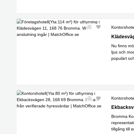
Kontorshote
Klädesväg
Klädesvä
Nu finns möj
ljus och mo
populärt oc
Läs
och e
...
Kontorshote
Ekbacksvä
Ekbacksv
Bromma Kont
representati
tillgång til