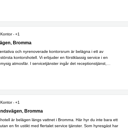
s mer
Kontor
+1
gen 28, Bromma
ägen, Bromma
entativa och nyrenoverade kontorsrum är belägna i ett av
törsta kontorshotell. Vi erbjuder en förstklassig service i en
 mysig atmosfär. I servicetjänster ingår det receptionstjänst,
Läs mer
änst sa
...
Kontor
+1
ndsvägen 143, Bromma
undsvägen, Bromma
hotell är belägen längs vattnet i Bromma. Här hyr du inte bara ett
tan en fin ustikt med flertalet service tjänster. Som hyresgäst har