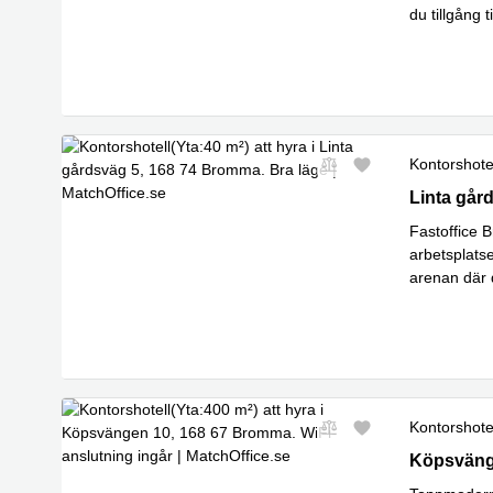
du tillgån
Läs mer
Kontorshote
Linta gård
Linta gå
Fastoffice 
arbetsplats
arenan där 
Läs mer
Kontorshote
Köpsvänge
Köpsväng