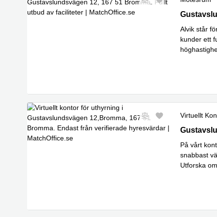
Gustavslu
Gustavsl
Alvik står 
kunder ett 
höghastighe
Läs mer
Virtuellt Kon
Gustavslu
Gustavsl
På vårt kont
snabbast v
Utforska om
transportför