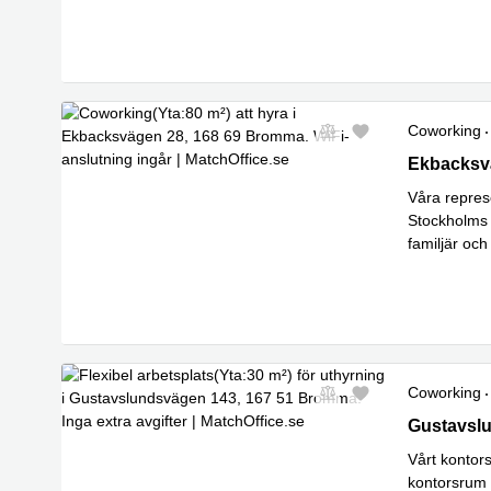
Lä
samt I
...
Coworking
Ekbacksvä
Ekbacksv
Våra repres
Stockholms s
familjär och
sekreterartj
Coworking
Gustavslu
Gustavsl
Vårt kontors
kontorsrum u