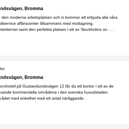
ndsvägen 12, Bromma
undsvägen, Bromma
för den moderna arbetsplatsen och vi kommer att erbjuda alla våra
fullservice affärscenter tillsammans med mottagning,
tsinternet samt den perfekta platsen i ett av Stockholms sn
...
tor
ndsvägen 12,Bromma, Bromma
undsvägen, Bromma
orshotell på Gustavslundsvägen 12 får du ett kontor i ett av de
äxande kommersiella områdena i den svenska huvudstaden.
rådet med enkelhet med ett antal närliggande
Läs mer
bindelser,
...