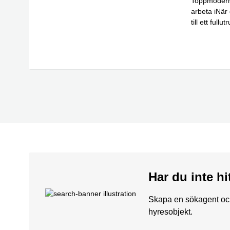
Toppmodern
arbeta iNär
till ett full
Läs mer
Har du inte hi
Skapa en sökagent och 
hyresobjekt.