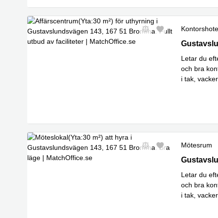
Kontorshote
Gustavslu
Gustavsl
Letar du eft
och bra kon
i tak, vack
Läs 
och
...
Mötesrum
Gustavslu
Gustavsl
Letar du eft
och bra kon
i tak, vack
Läs 
och
...