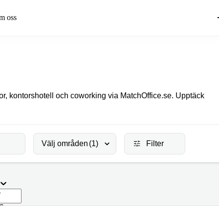
m oss
or, kontorshotell och coworking via MatchOffice.se. Upptäck
Välj områden
(1)
Filter
r
da