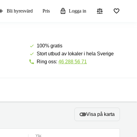
Bli hyresvärd
Pris
Logga in
100% gratis
Stort utbud av lokaler i hela Sverige
Ring oss:
46 288 56 71
Visa på karta
Yta: