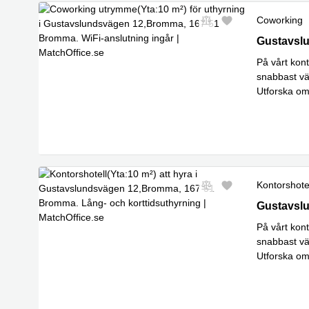
Coworking
Gustavslu
Gustavsl
På vårt kont
snabbast v
Utforska om
transportför
Kontorshote
Gustavslu
Gustavsl
På vårt kont
snabbast v
Utforska om
transportför