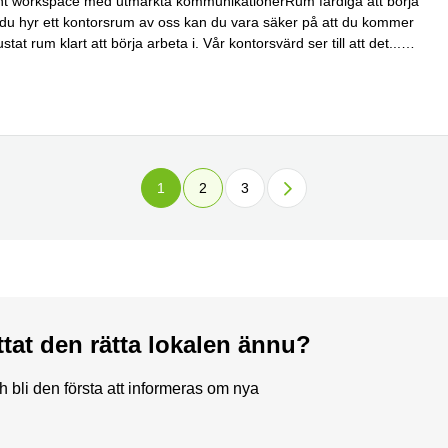
t workspace med utmärkta kommunikationerRum färdiga att börja
 du hyr ett kontorsrum av oss kan du vara säker på att du kommer
utrustat rum klart att börja arbeta i. Vår kontorsvärd ser till att det
...
1
2
3
ttat den rätta lokalen ännu?
bli den första att informeras om nya