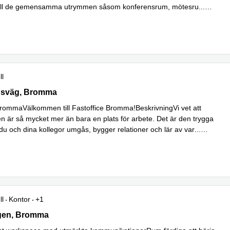
g till de gemensamma utrymmen såsom konferensrum, mötesru
...
ll
sväg 5, Bromma
rdsväg, Bromma
BrommaVälkommen till Fastoffice Bromma!BeskrivningVi vet att
en är så mycket mer än bara en plats för arbete. Det är den trygga
du och dina kollegor umgås, bygger relationer och lär av var
...
ll
Kontor
+1
n 10, Bromma
en, Bromma